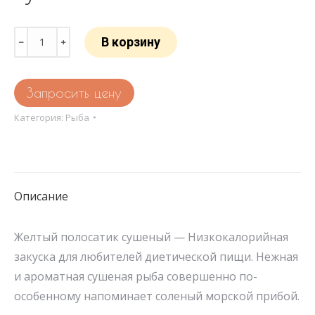
Количество
В корзину
товара
Желтый
Запросить цену
полосатик
сушеный
Категория:
Рыба
Описание
Желтый полосатик сушеный — Низкокалорийная
закуска для любителей диетической пищи. Нежная
и ароматная сушеная рыба совершенно по-
особенному напоминает соленый морской прибой.